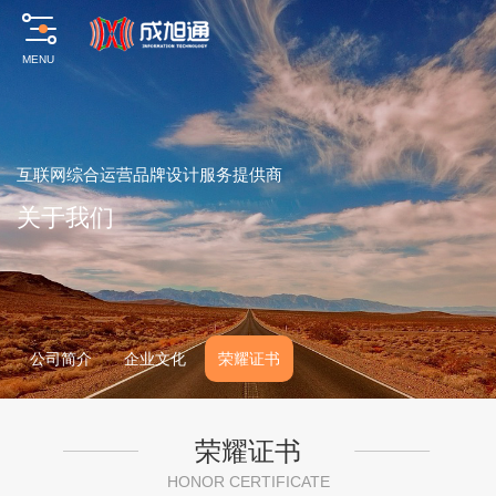
MENU
互
联
网
综
合
运
营
品
牌
设
计
服
务
提
供
商
关
于
我
们
公司简介
企业文化
荣耀证书
荣耀证书
HONOR CERTIFICATE