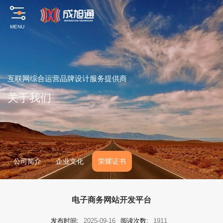
MENU
互
联
网
综
合
运
营
品
牌
设
计
服
务
提
供
商
关
于
我
们
公司简介
企业文化
荣耀证书
电子商务网站开发平台
发布时间:
2025-09-16
阅读次数:
1911