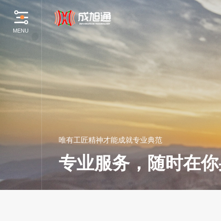
MENU
唯
有
工
匠
精
神
才
能
成
就
专
业
典
范
专
业
服
务
，
随
时
在
你