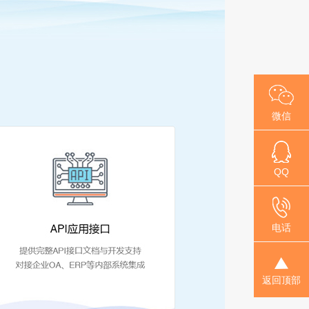
微信
QQ咨询
QQ
025-58
电话
TOP
返回顶部