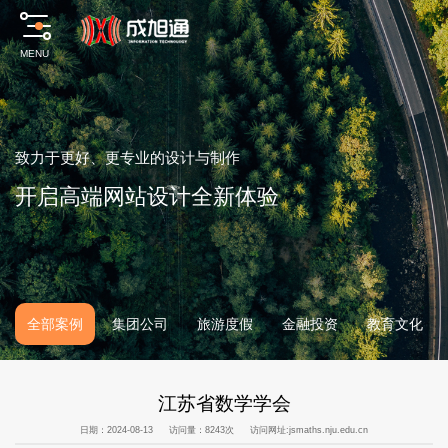
MENU
致
力
于
更
好
、
更
专
业
的
设
计
与
制
作
开
启
高
端
网
站
设
计
全
新
体
验
全部案例
集团公司
旅游度假
金融投资
教育文化
江苏省数学学会
日期：2024-08-13
访问量：8243次
访问网址:
jsmaths.nju.edu.cn