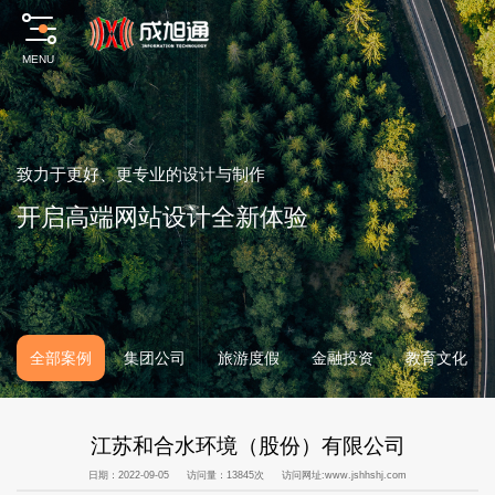
MENU
致
力
于
更
好
、
更
专
业
的
设
计
与
制
作
开
启
高
端
网
站
设
计
全
新
体
验
全部案例
集团公司
旅游度假
金融投资
教育文化
江苏和合水环境（股份）有限公司
日期：2022-09-05
访问量：13845次
访问网址:
www.jshhshj.com